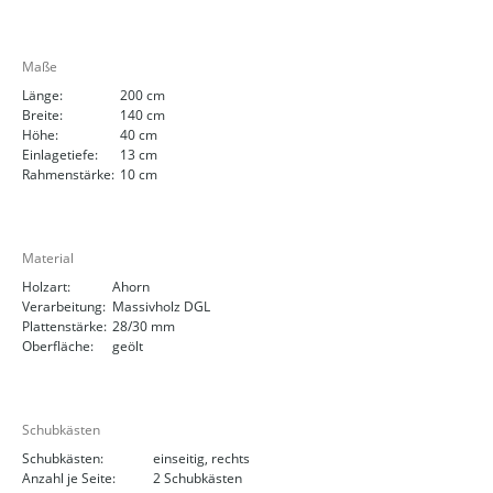
Maße
Länge:
200 cm
Breite:
140 cm
Höhe:
40 cm
Einlagetiefe:
13 cm
Rahmenstärke:
10 cm
Material
Holzart:
Ahorn
Verarbeitung:
Massivholz DGL
Plattenstärke:
28/30 mm
Oberfläche:
geölt
Schubkästen
Schubkästen:
einseitig, rechts
Anzahl je Seite:
2 Schubkästen