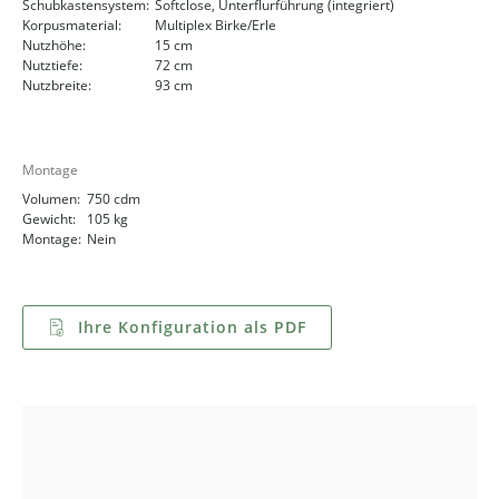
Schubkastensystem:
Softclose, Unterflurführung (integriert)
Korpusmaterial:
Multiplex Birke/Erle
Nutzhöhe:
15 cm
Nutztiefe:
72 cm
Nutzbreite:
93 cm
Montage
Volumen:
750 cdm
Gewicht:
105 kg
Montage:
Nein
Ihre Konfiguration als PDF