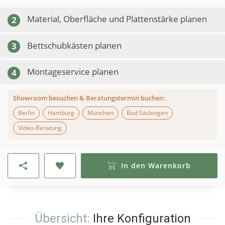
Material, Oberfläche und Plattenstärke planen
2
Bettschubkästen planen
3
Montageservice planen
4
Showroom besuchen & Beratungstermin buchen:
Berlin
Hamburg
München
Bad Säckingen
Video-Beratung
In den Warenkorb
Übersicht:
Ihre Konfiguration