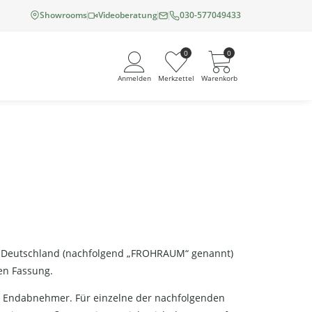
Showrooms
Videoberatung
030-577049433
0
0
Anmelden
Merkzettel
Warenkorb
Angemeldet bleiben
Passwort vergessen?
Neuer Kunde? Jetzt registrieren
n Deutschland (nachfolgend „FROHRAUM“ genannt)
en Fassung.
n Endabnehmer. Für einzelne der nachfolgenden