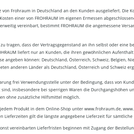
tz von Frohraum in Deutschland an den Kunden ausgeliefert. Die K
ie Kosten einer von FROHRAUM im eigenen Ermessen abgeschlossen
 anderweitig vereinbart, bestimmt FROHRAUM die angemessene Ver
e zu tragen, dass der Vertragsgegenstand an ihn selbst oder eine
OHRAUM liefert nur an Kunden, die ihren gewöhnlichen Aufenthal
e angeben können: Deutschland, Österreich, Schweiz, Belgien, Nie
eten anderen Länder als Deutschland, Österreich und Schweiz erge
nbarung frei Verwendungsstelle unter der Bedingung, dass von Kund
 sind, insbesondere bei sperrigen Waren die Durchgangshöhen und 
nen ohne zusätzliche Hilfsmittel möglich.
zu jedem Produkt in dem Online-Shop unter www.frohraum.de, ww
 Lieferzeiten gilt die längste angegebene Lieferzeit für sämtliche
nst vereinbarten Lieferfristen beginnen mit Zugang der Bestel