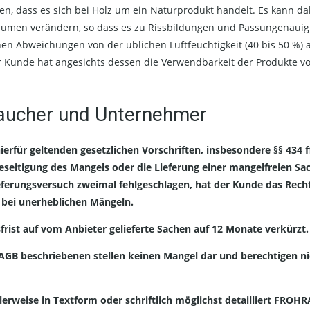
en, dass es sich bei Holz um ein Naturprodukt handelt. Es kann d
lumen verändern, so dass es zu Rissbildungen und Passungenaui
n Abweichungen von der üblichen Luftfeuchtigkeit (40 bis 50 %) a
r Kunde hat angesichts dessen die Verwendbarkeit der Produkte v
raucher und Unternehmer
erfür geltenden gesetzlichen Vorschriften, insbesondere §§ 434
eseitigung des Mangels oder die Lieferung einer mangelfreien Sac
eferungsversuch zweimal fehlgeschlagen, hat der Kunde das Rech
t bei unerheblichen Mängeln.
ist auf vom Anbieter gelieferte Sachen auf 12 Monate verkürzt.
ser AGB beschriebenen stellen keinen Mangel dar und berechtigen
ealerweise in Textform oder schriftlich möglichst detailliert FRO