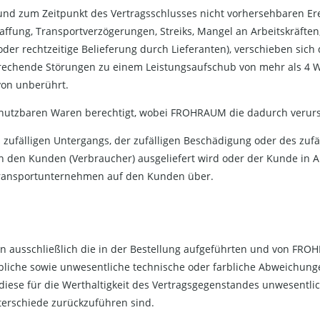
nd zum Zeitpunkt des Vertragsschlusses nicht vorhersehbaren Ereig
affung, Transportverzögerungen, Streiks, Mangel an Arbeitskräften
er rechtzeitige Belieferung durch Lieferanten), verschieben sich
rechende Störungen zu einem Leistungsaufschub von mehr als 4 W
von unberührt.
t nutzbaren Waren berechtigt, wobei FROHRAUM die dadurch verurs
s zufälligen Untergangs, der zufälligen Beschädigung oder des zufä
n den Kunden (Verbraucher) ausgeliefert wird oder der Kunde in A
 Transportunternehmen auf den Kunden über.
lten ausschließlich die in der Bestellung aufgeführten und von 
bliche sowie unwesentliche technische oder farbliche Abweichung
diese für die Werthaltigkeit des Vertragsgegenstandes unwesentli
terschiede zurückzuführen sind.