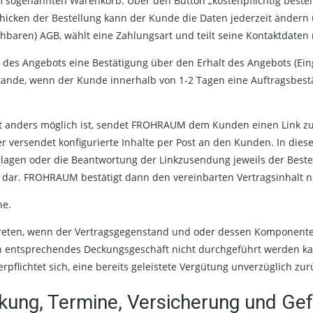
 sogenannten Warenkorb. Über den Button „kostenpflichtig bestell
hicken der Bestellung kann der Kunde die Daten jederzeit ändern 
hbaren) AGB, wählt eine Zahlungsart und teilt seine Kontaktdaten 
 Angebots eine Bestätigung über den Erhalt des Angebots (Ein
stande, wenn der Kunde innerhalb von 1-2 Tagen eine Auftragsbestä
t anders möglich ist, sendet FROHRAUM dem Kunden einen Link z
 versendet konfigurierte Inhalte per Post an den Kunden. In diese
agen oder die Beantwortung der Linkzusendung jeweils der Bestel
dar. FROHRAUM bestätigt dann den vereinbarten Vertragsinhalt n
he.
reten, wenn der Vertragsgegenstand und oder dessen Komponent
ein entsprechendes Deckungsgeschäft nicht durchgeführt werden 
pflichtet sich, eine bereits geleistete Vergütung unverzüglich zur
änkung, Termine, Versicherung und G