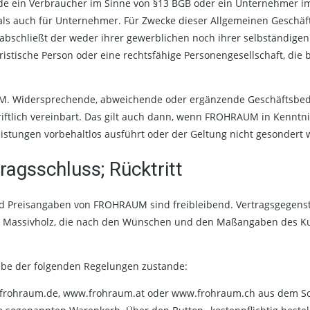
 ein Verbraucher im Sinne von §13 BGB oder ein Unternehmer im S
 als auch für Unternehmer. Für Zwecke dieser Allgemeinen Geschäft
 abschließt der weder ihrer gewerblichen noch ihrer selbständigen
uristische Person oder eine rechtsfähige Personengesellschaft, die
AUM. Widersprechende, abweichende oder ergänzende Geschäftsbed
riftlich vereinbart. Das gilt auch dann, wenn FROHRAUM in Kennt
stungen vorbehaltlos ausführt oder der Geltung nicht gesondert w
ragsschluss; Rücktritt
 und Preisangaben von FROHRAUM sind freibleibend. Vertragsgege
Massivholz, die nach den Wünschen und den Maßangaben des Kun
be der folgenden Regelungen zustande:
.frohraum.de, www.frohraum.at oder www.frohraum.ch aus dem S