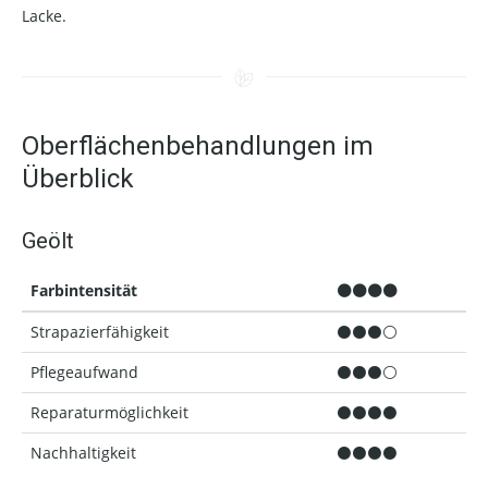
Lacke.
Oberflächenbehandlungen im
Überblick
Geölt
Farbintensität
⚫⚫⚫⚫
Strapazierfähigkeit
⚫⚫⚫⚪
Pflegeaufwand
⚫⚫⚫⚪
Reparaturmöglichkeit
⚫⚫⚫⚫
Nachhaltigkeit
⚫⚫⚫⚫