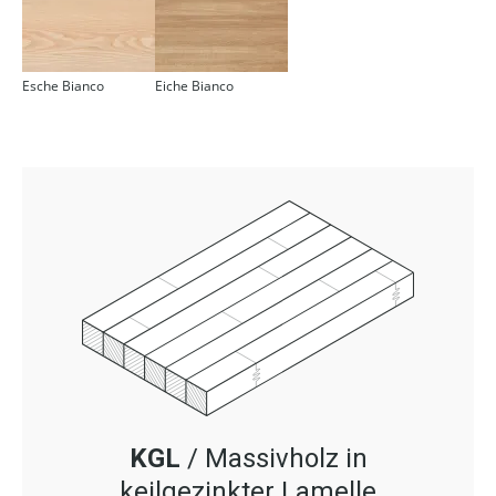
Esche Bianco
Eiche Bianco
KGL
/ Massivholz in
keilgezinkter Lamelle