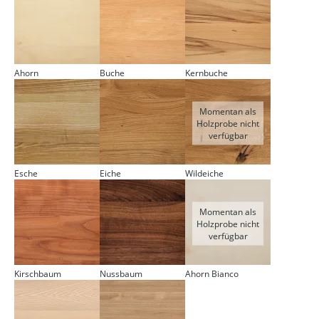
Ahorn
Buche
Kernbuche
Momentan als
Holzprobe nicht
verfügbar
Esche
Eiche
Wildeiche
Momentan als
Holzprobe nicht
verfügbar
Kirschbaum
Nussbaum
Ahorn Bianco