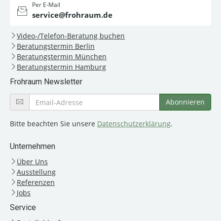
Per E-Mail
service@frohraum.de
Video-/Telefon-Beratung buchen
Beratungstermin Berlin
Beratungstermin München
Beratungstermin Hamburg
Frohraum Newsletter
Bitte beachten Sie unsere
Datenschutzerklärung
.
Unternehmen
Über Uns
Ausstellung
Referenzen
Jobs
Service