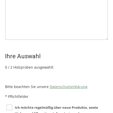
Ihre Auswahl
0
/ 2 Holzproben ausgewählt
Bitte beachten Sie unsere
Datenschutzerklärung
.
* Pflichtfelder
Ich möchte regelmäßig über neue Produkte, sowie