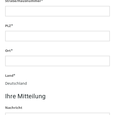
*
Straße/Hausnummer
*
PLZ
*
Ort
*
Land
Deutschland
Ihre Mitteilung
Nachricht