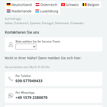
Deutschland
Österreich
Schweiz
Belgien
Niederlande
Luxemburg
Auf Anfrage:
Italien, Frankreich, Spanien, Portugal, Dänemark, Schweden
Kontaktieren Sie uns
Bitte wählen Sie Ihr Service-Team
Nicht in Ihrer Nähe? Dann melden Sie sich hier:
Sie erreichen uns: Mo-Fr 9-18 Uhr
Per Telefon
030-577049433
Per WhatsApp
+49 1579 2380070