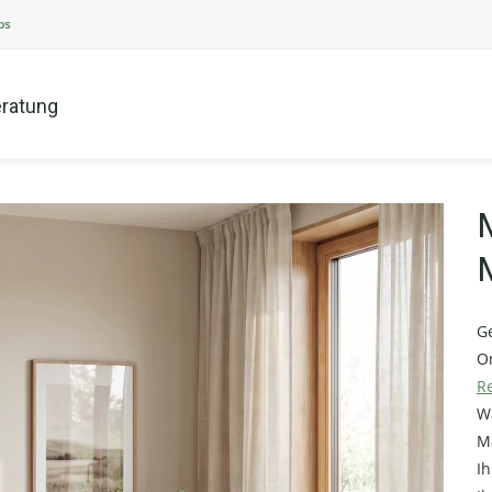
ps
ratung
G
O
R
W
Ma
Ih