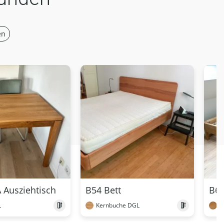
en
 Ausziehtisch
B54 Bett
B60
L
Kernbuche DGL
E