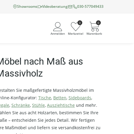
Showrooms
Videoberatung
030-577049433
0
0
Anmelden
Merkzettel
Warenkorb
Möbel nach Maß aus
Angemeldet bleiben
Massivholz
Passwort vergessen?
Neuer Kunde? Jetzt registrieren
estalten Sie maßgefertigte Massivholzmöbel im
nline-Konfigurator:
Tische
,
Betten
,
Sideboards
,
egale
,
Schränke
,
Stühle
,
Ausziehtische
und mehr.
ählen Sie aus acht Holzarten, bestimmen Sie Ihre
ße – entscheiden Sie jedes Detail. Wir fertigen
re Maßmöbel und liefern sie versandkostenfrei zu