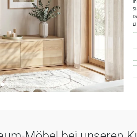
I
Si
De
Ei
aum-Möbel bei unseren 