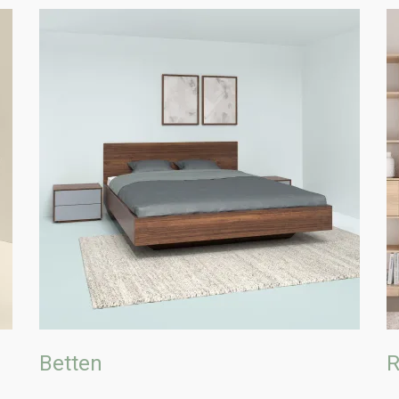
Betten
R