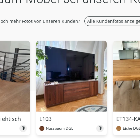
och mehr Fotos von unseren Kunden?
Alle Kundenfotos anzeig
iehtisch
L103
ET134-KA
Nussbaum DGL
Eiche DG