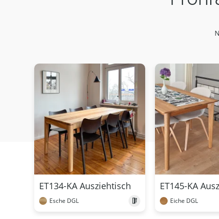
N
ET134-KA Ausziehtisch
ET145-KA Ausz
Esche DGL
Eiche DGL