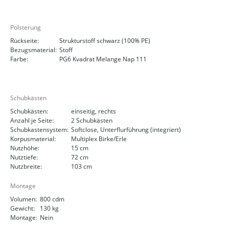
Polsterung
Rückseite:
Strukturstoff schwarz (100% PE)
Bezugsmaterial:
Stoff
Farbe:
PG6 Kvadrat Melange Nap 111
Schubkästen
Schubkästen:
einseitig, rechts
Anzahl je Seite:
2 Schubkästen
Schubkastensystem:
Softclose, Unterflurführung (integriert)
Korpusmaterial:
Multiplex Birke/Erle
Nutzhöhe:
15 cm
Nutztiefe:
72 cm
Nutzbreite:
103 cm
Montage
Volumen:
800 cdm
Gewicht:
130 kg
Montage:
Nein