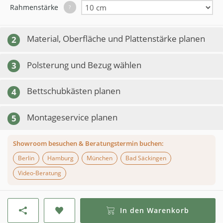
Rahmenstärke
?
Material, Oberfläche und Plattenstärke planen
2
Polsterung und Bezug wählen
3
Bettschubkästen planen
4
Montageservice planen
5
Showroom besuchen & Beratungstermin buchen:
Berlin
Hamburg
München
Bad Säckingen
Video-Beratung
In den Warenkorb