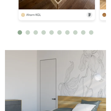
Ahorn KGL
Ei