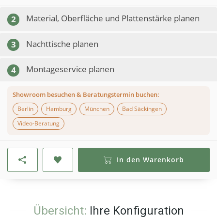
Material, Oberfläche und Plattenstärke planen
2
Nachttische planen
3
Montageservice planen
4
Showroom besuchen & Beratungstermin buchen:
Berlin
Hamburg
München
Bad Säckingen
Video-Beratung
In den Warenkorb
Übersicht:
Ihre Konfiguration