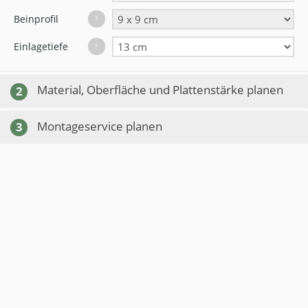
Beinprofil
?
Einlagetiefe
?
Material, Oberfläche und Plattenstärke planen
2
Montageservice planen
3