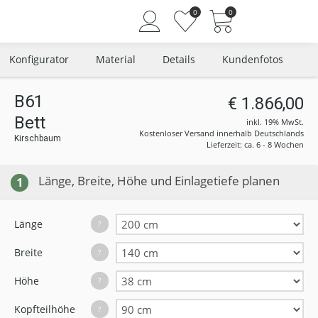
0
0
Konfigurator
Material
Details
Kundenfotos
B61
€ 1.866,00
Bett
Angemeldet bleiben
inkl. 19% MwSt.
Kostenloser Versand innerhalb Deutschlands
Kirschbaum
Passwort vergessen?
Lieferzeit: ca. 6 - 8 Wochen
Neuer Kunde? Jetzt registrieren
Länge, Breite, Höhe und Einlagetiefe planen
1
Länge
?
Breite
?
Höhe
?
Kopfteilhöhe
?