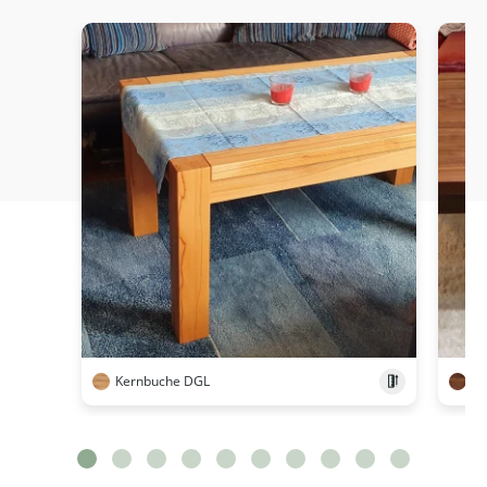
Kernbuche DGL
N