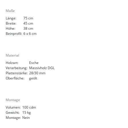
Maße
Länge:
75 cm
Breite:
45 cm
Höhe:
38 cm
Beinprofil:
6 x 6 cm
Material
Holzart:
Esche
Verarbeitung:
Massivholz DGL
Plattenstärke:
28/30 mm
Oberfläche:
geölt
Montage
Volumen:
100 cdm
Gewicht:
15 kg
Montage:
Nein