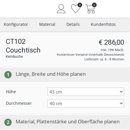
0
0
Konfigurator
Material
Details
Kundenfotos
CT102
€ 286,00
Couchtisch
Angemeldet bleiben
inkl. 19% MwSt.
Kostenloser Versand innerhalb Deutschlands
Kernbuche
Passwort vergessen?
Lieferzeit: ca. 6 - 8 Wochen
Neuer Kunde? Jetzt registrieren
Länge, Breite und Höhe planen
1
Höhe
Durchmesser
Material, Plattenstärke und Oberfläche planen
2