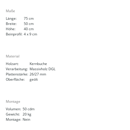
Maße
Länge:
75 cm
Breite:
50 cm
Höhe:
40 cm
Beinprofil:
4 x 9 cm
Material
Holzart:
Kernbuche
Verarbeitung:
Massivholz DGL
Plattenstärke:
26/27 mm
Oberfläche:
geölt
Montage
Volumen:
50 cdm
Gewicht:
20 kg
Montage:
Nein