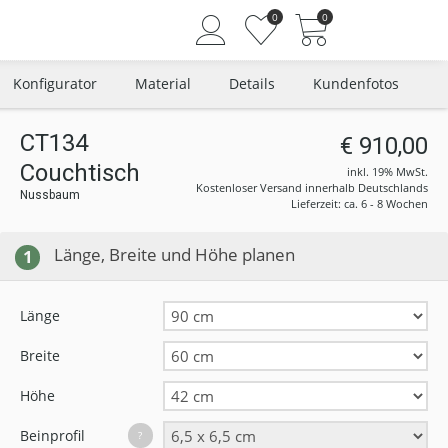
0
0
Konfigurator
Material
Details
Kundenfotos
CT134
€ 910,00
Couchtisch
Angemeldet bleiben
inkl. 19% MwSt.
Kostenloser Versand innerhalb Deutschlands
Nussbaum
Passwort vergessen?
Lieferzeit: ca. 6 - 8 Wochen
Neuer Kunde? Jetzt registrieren
Länge, Breite und Höhe planen
1
Länge
Breite
Höhe
Beinprofil
?