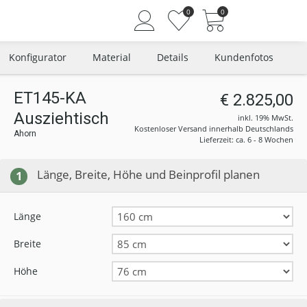
0
0
Konfigurator
Material
Details
Kundenfotos
ET145-KA
€ 2.825,00
Ausziehtisch
Angemeldet bleiben
inkl. 19% MwSt.
Kostenloser Versand innerhalb Deutschlands
Ahorn
Passwort vergessen?
Lieferzeit: ca. 6 - 8 Wochen
Neuer Kunde? Jetzt registrieren
Länge, Breite, Höhe und Beinprofil planen
1
Länge
Breite
Höhe