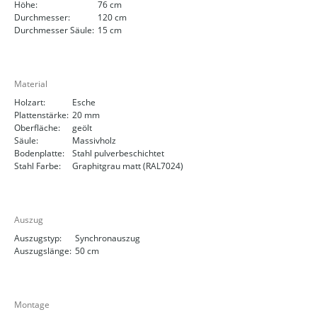
Höhe:
76 cm
Durchmesser:
120 cm
Durchmesser Säule:
15 cm
Material
Holzart:
Esche
Plattenstärke:
20 mm
Oberfläche:
geölt
Säule:
Massivholz
Bodenplatte:
Stahl pulverbeschichtet
Stahl Farbe:
Graphitgrau matt (RAL7024)
Auszug
Auszugstyp:
Synchronauszug
Auszugslänge:
50 cm
Montage