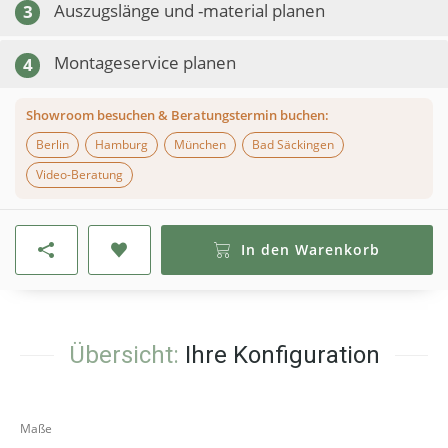
Auszugslänge und -material planen
3
Montageservice planen
4
Showroom besuchen & Beratungstermin buchen:
Berlin
Hamburg
München
Bad Säckingen
Video-Beratung
In den Warenkorb
Übersicht:
Ihre Konfiguration
Maße