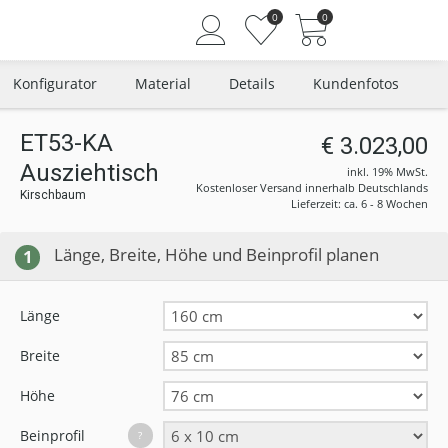
0
0
Konfigurator
Material
Details
Kundenfotos
ET53-KA
€ 3.023,00
Ausziehtisch
Angemeldet bleiben
inkl. 19% MwSt.
Kostenloser Versand innerhalb Deutschlands
Kirschbaum
Passwort vergessen?
Lieferzeit: ca. 6 - 8 Wochen
Neuer Kunde? Jetzt registrieren
Länge, Breite, Höhe und Beinprofil planen
1
Länge
Breite
Höhe
Beinprofil
?