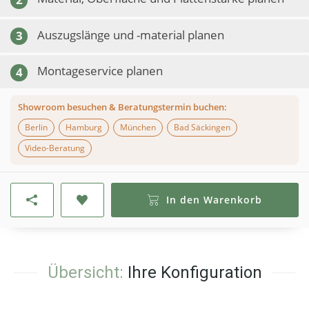
Auszugslänge und -material planen
3
Montageservice planen
4
Showroom besuchen & Beratungstermin buchen:
Berlin
Hamburg
München
Bad Säckingen
Video-Beratung
In den Warenkorb
Übersicht:
Ihre Konfiguration