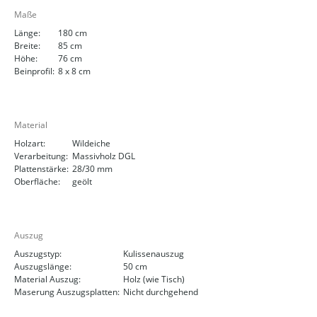
Maße
Länge:
180 cm
Breite:
85 cm
Höhe:
76 cm
Beinprofil:
8 x 8 cm
Material
Holzart:
Wildeiche
Verarbeitung:
Massivholz DGL
Plattenstärke:
28/30 mm
Oberfläche:
geölt
Auszug
Auszugstyp:
Kulissenauszug
Auszugslänge:
50 cm
Material Auszug:
Holz (wie Tisch)
Maserung Auszugsplatten:
Nicht durchgehend