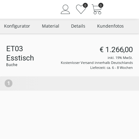
0
0
Konfigurator
Material
Details
Kundenfotos
ET03
€ 1.266,00
Angemeldet bleiben
Esstisch
inkl. 19% MwSt.
Passwort vergessen?
Kostenloser Versand innerhalb Deutschlands
Buche
Lieferzeit: ca. 6 - 8 Wochen
Neuer Kunde? Jetzt registrieren
1