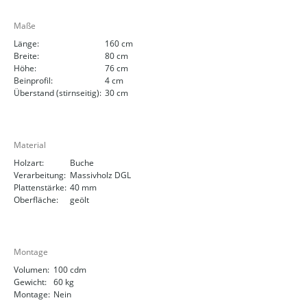
Maße
Länge:
160 cm
Breite:
80 cm
Höhe:
76 cm
Beinprofil:
4 cm
Überstand (stirnseitig):
30 cm
Material
Holzart:
Buche
Verarbeitung:
Massivholz DGL
Plattenstärke:
40 mm
Oberfläche:
geölt
Montage
Volumen:
100 cdm
Gewicht:
60 kg
Montage:
Nein