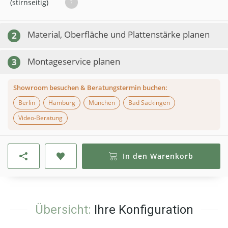
(stirnseitig)
?
Material, Oberfläche und Plattenstärke planen
2
Montageservice planen
3
Showroom besuchen & Beratungstermin buchen:
Berlin
Hamburg
München
Bad Säckingen
Video-Beratung
In den Warenkorb
Übersicht:
Ihre Konfiguration