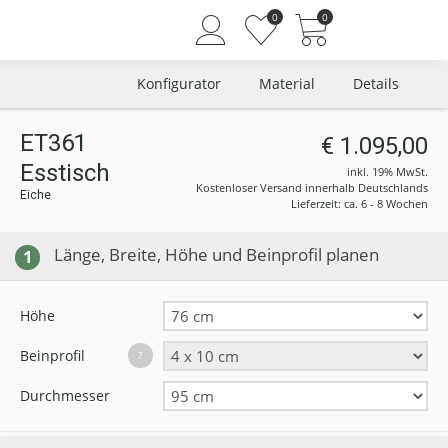
0
0
Konfigurator
Material
Details
ET361
€ 1.095,00
Esstisch
Angemeldet bleiben
inkl. 19% MwSt.
Kostenloser Versand innerhalb Deutschlands
Eiche
Passwort vergessen?
Lieferzeit: ca. 6 - 8 Wochen
Neuer Kunde? Jetzt registrieren
Länge, Breite, Höhe und Beinprofil planen
1
Höhe
Beinprofil
?
Durchmesser