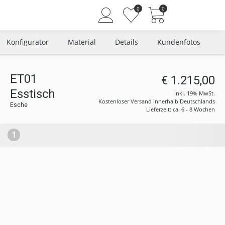
0
0
Konfigurator
Material
Details
Kundenfotos
ET01
€ 1.215,00
Angemeldet bleiben
Esstisch
inkl. 19% MwSt.
Passwort vergessen?
Kostenloser Versand innerhalb Deutschlands
Esche
Lieferzeit: ca. 6 - 8 Wochen
Neuer Kunde? Jetzt registrieren
1