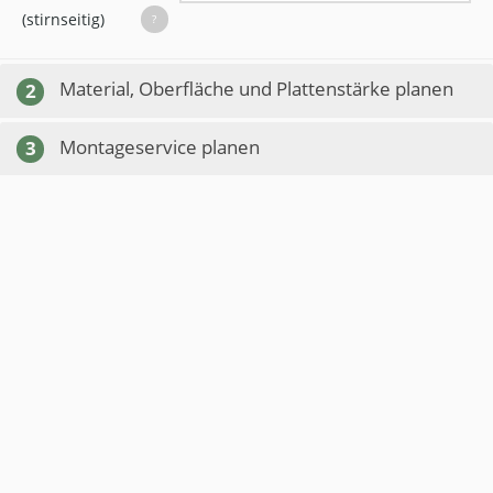
(stirnseitig)
?
Material, Oberfläche und Plattenstärke planen
2
Montageservice planen
3