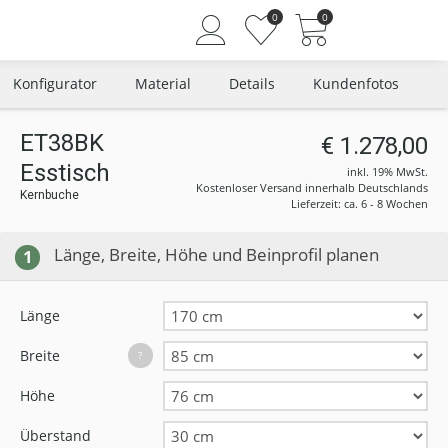
0
0
Konfigurator
Material
Details
Kundenfotos
ET38BK
€ 1.278,00
Esstisch
Angemeldet bleiben
inkl. 19% MwSt.
Kostenloser Versand innerhalb Deutschlands
Kernbuche
Passwort vergessen?
Lieferzeit: ca. 6 - 8 Wochen
Neuer Kunde? Jetzt registrieren
Länge, Breite, Höhe und Beinprofil planen
1
Länge
Breite
?
Höhe
Überstand