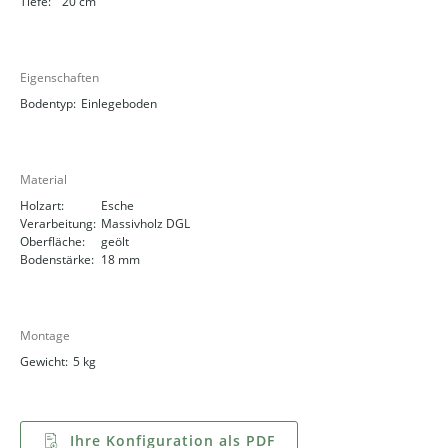
Tiefe:
20 cm
Eigenschaften
Bodentyp:
Einlegeboden
Material
Holzart:
Esche
Verarbeitung:
Massivholz DGL
Oberfläche:
geölt
Bodenstärke:
18 mm
Montage
Gewicht:
5 kg
Ihre Konfiguration als PDF