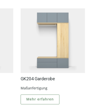
GK204 Garderobe
GK301 G
Maßanfertigung
Maßanfert
Mehr erfahren
Mehr 