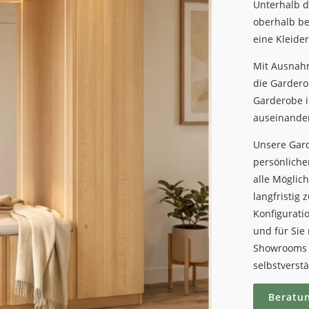
Unterhalb d
oberhalb be
eine Kleide
Mit Ausnahm
die Garderob
Garderobe is
auseinande
Unsere Gard
persönliche
alle Möglic
langfristig
Konfigurati
und für Sie
Showrooms o
selbstverstä
Beratu