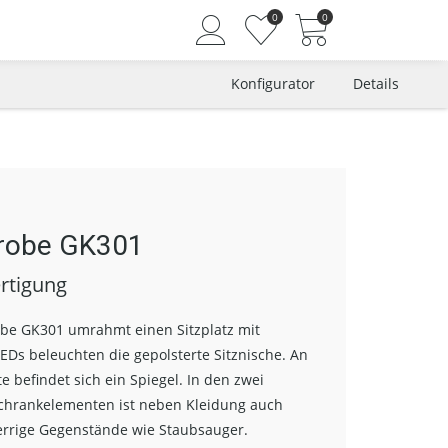
0
0
Konfigurator
Details
Angemeldet bleiben
Passwort vergessen?
Neuer Kunde? Jetzt registrieren
robe GK301
rtigung
be GK301 umrahmt einen Sitzplatz mit
EDs beleuchten die gepolsterte Sitznische. An
e befindet sich ein Spiegel. In den zwei
Schrankelementen ist neben Kleidung auch
perrige Gegenstände wie Staubsauger.