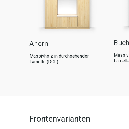
Buc
Ahorn
der
Massivh
Massivholz in durchgehender
Lamell
Lamelle (DGL)
Frontenvarianten