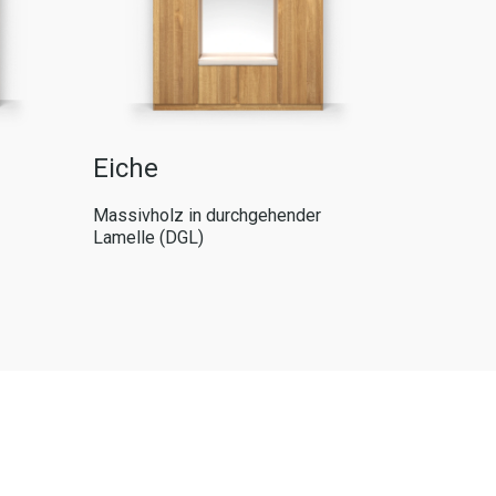
Wildei
Eiche
Massivhol
Massivholz in durchgehender
Lamelle (
Lamelle (DGL)