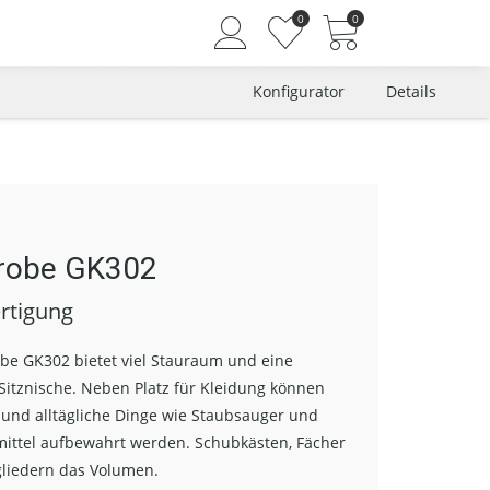
0
0
Konfigurator
Details
Angemeldet bleiben
Passwort vergessen?
Neuer Kunde? Jetzt registrieren
robe GK302
rtigung
be GK302 bietet viel Stauraum und eine
Sitznische. Neben Platz für Kleidung können
 und alltägliche Dinge wie Staubsauger und
ittel aufbewahrt werden. Schubkästen, Fächer
liedern das Volumen.