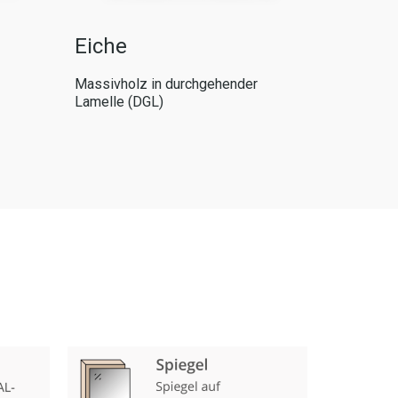
Wildei
Eiche
Massivhol
Massivholz in durchgehender
Lamelle (
Lamelle (DGL)