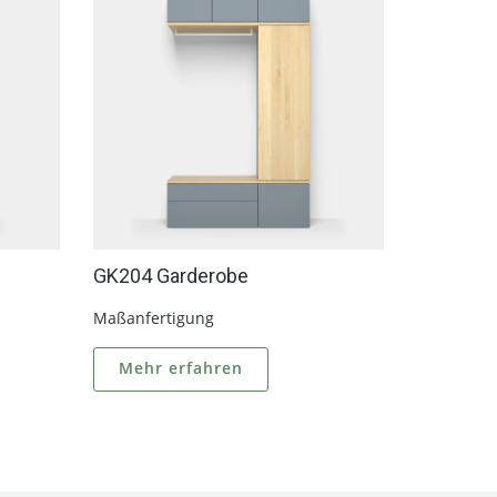
GK204 Garderobe
GK301 G
Maßanfertigung
Maßanfert
Mehr erfahren
Mehr 