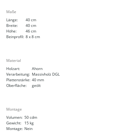
Maße
Länge:
40 cm
Breite:
40 cm
Höhe:
46 cm
Beinprofil:
8 x 8 cm
Material
Holzart:
Ahorn
Verarbeitung:
Massivholz DGL
Plattenstärke:
40 mm
Oberfläche:
geölt
Montage
Volumen:
50 cdm
Gewicht:
15 kg
Montage:
Nein