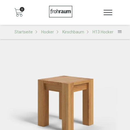
0
Startseite
Hocker
Kirschbaum
H13 Hocker