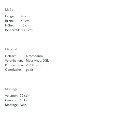
Maße
Länge:
40 cm
Breite:
40 cm
Höhe:
46 cm
Beinprofil:
8 x 8 cm
Material
Holzart:
Kirschbaum
Verarbeitung:
Massivholz DGL
Plattenstärke:
28/30 mm
Oberfläche:
geölt
Montage
Volumen:
50 cdm
Gewicht:
15 kg
Montage:
Nein