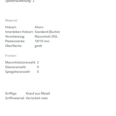
Spaltenaufteilung:
2
Material
Holzart:
Ahorn
Innenleben Holzart:
Standard (Buche)
Verarbeitung:
Massivholz DGL
Plattenstärke:
18/19 mm
Oberfläche:
geölt
Fronten
Massivholztüranzahl:
2
Glastüranzahl:
0
Spiegeltüranzahl:
0
Grifftyp:
Knauf aus Metall
Griffmaterial:
Vernickelt matt