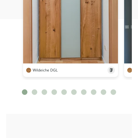
Wildeiche DGL
Ei