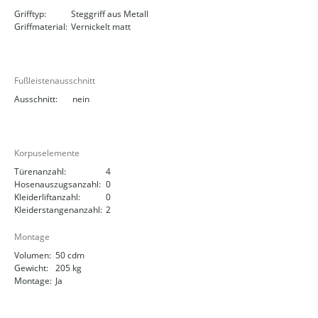
Grifftyp:
Steggriff aus Metall
Griffmaterial:
Vernickelt matt
Fußleistenausschnitt
Ausschnitt:
nein
Korpuselemente
Türenanzahl:
4
Hosenauszugsanzahl:
0
Kleiderliftanzahl:
0
Kleiderstangenanzahl:
2
Montage
Volumen:
50 cdm
Gewicht:
205 kg
Montage:
Ja