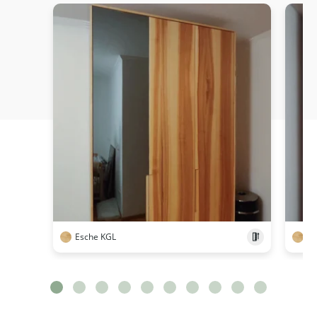
Esche KGL
Es