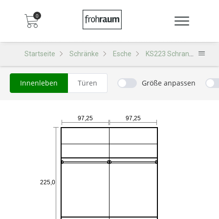
0
Startseite
Schränke
Esche
KS223 Schrank
Innenleben
Türen
Größe anpassen