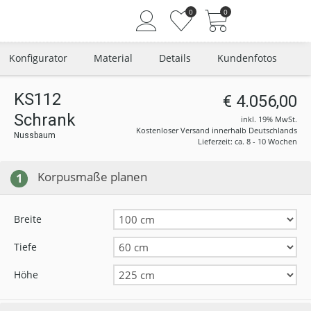
0
0
Konfigurator
Material
Details
Kundenfotos
KS112
€ 4.056,00
Schrank
Angemeldet bleiben
inkl. 19% MwSt.
Kostenloser Versand innerhalb Deutschlands
Nussbaum
Passwort vergessen?
Lieferzeit: ca. 8 - 10 Wochen
Neuer Kunde? Jetzt registrieren
Korpusmaße planen
1
Breite
Tiefe
Höhe