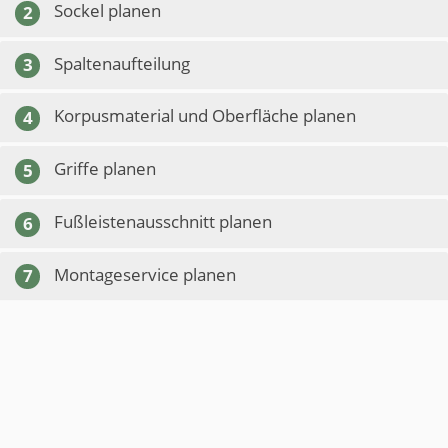
Sockel planen
2
Spaltenaufteilung
3
Korpusmaterial und Oberfläche planen
4
Griffe planen
5
Fußleistenausschnitt planen
6
Montageservice planen
7