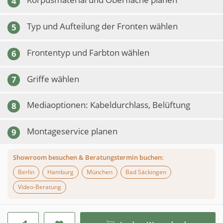
4
Typ und Aufteilung der Fronten wählen
5
Frontentyp und Farbton wählen
6
Griffe wählen
7
Mediaoptionen: Kabeldurchlass, Belüftung
8
Montageservice planen
9
Showroom besuchen & Beratungstermin buchen:
Berlin
Hamburg
München
Bad Säckingen
Video-Beratung