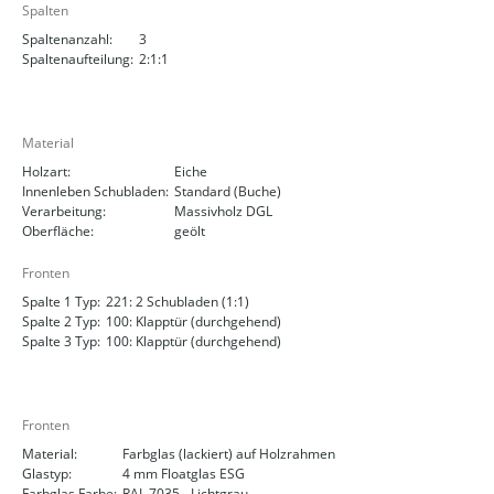
Spalten
Spaltenanzahl:
3
Spaltenaufteilung:
2:1:1
Material
Holzart:
Eiche
Innenleben Schubladen:
Standard (Buche)
Verarbeitung:
Massivholz DGL
Oberfläche:
geölt
Fronten
Spalte 1 Typ:
221: 2 Schubladen (1:1)
Spalte 2 Typ:
100: Klapptür (durchgehend)
Spalte 3 Typ:
100: Klapptür (durchgehend)
Fronten
Material:
Farbglas (lackiert) auf Holzrahmen
Glastyp:
4 mm Floatglas ESG
Farbglas Farbe:
RAL 7035 - Lichtgrau