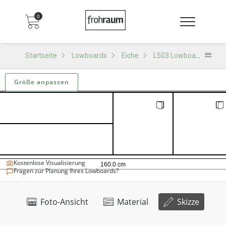
0
Startseite
Lowboards
Eiche
L503 Lowboard
L5
Größe anpassen
Kostenlose Visualisierung
Fragen zur Planung Ihres Lowboards?
Foto-Ansicht
Material
Skizze