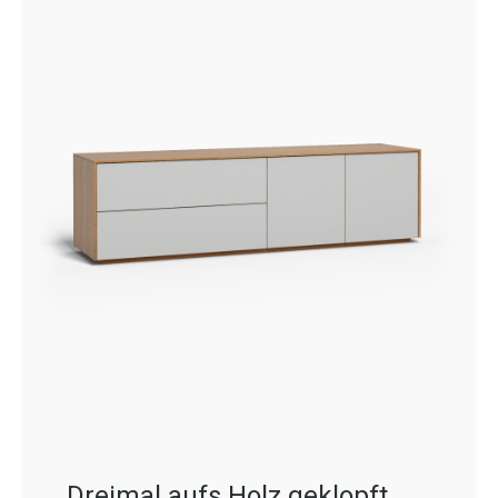
Dreimal aufs Holz geklopft