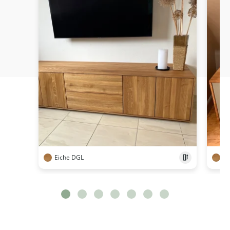
Eiche DGL
Ei