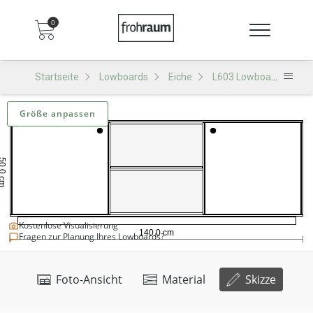
0
Startseite
Lowboards
Eiche
L603 Lowboard
L6
Größe anpassen
Kostenlose Visualisierung
Fragen zur Planung Ihres Lowboards?
Foto-Ansicht
Material
Skizze