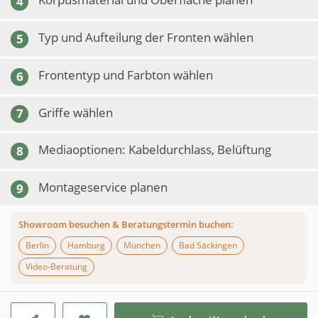
4
Typ und Aufteilung der Fronten wählen
5
Frontentyp und Farbton wählen
6
Griffe wählen
7
Mediaoptionen: Kabeldurchlass, Belüftung
8
Montageservice planen
9
Showroom besuchen & Beratungstermin buchen:
Berlin
Hamburg
München
Bad Säckingen
Video-Beratung