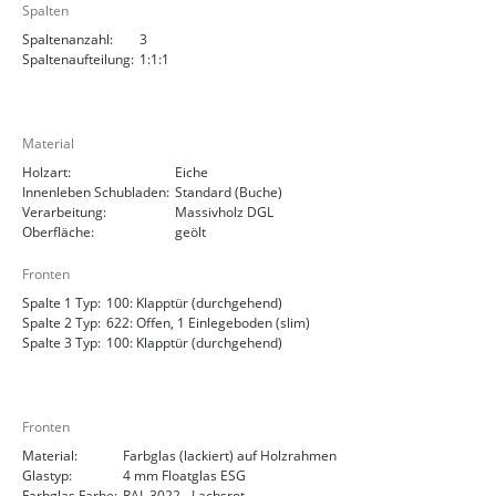
Spalten
Spaltenanzahl:
3
Spaltenaufteilung:
1:1:1
Material
Holzart:
Eiche
Innenleben Schubladen:
Standard (Buche)
Verarbeitung:
Massivholz DGL
Oberfläche:
geölt
Fronten
Spalte 1 Typ:
100: Klapptür (durchgehend)
Spalte 2 Typ:
622: Offen, 1 Einlegeboden (slim)
Spalte 3 Typ:
100: Klapptür (durchgehend)
Fronten
Material:
Farbglas (lackiert) auf Holzrahmen
Glastyp:
4 mm Floatglas ESG
Farbglas Farbe:
RAL 3022 - Lachsrot