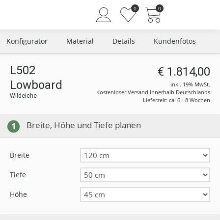
0
0
Konfigurator
Material
Details
Kundenfotos
L502
€ 1.814,00
Lowboard
Angemeldet bleiben
inkl. 19% MwSt.
Kostenloser Versand innerhalb Deutschlands
Wildeiche
Passwort vergessen?
Lieferzeit: ca. 6 - 8 Wochen
Neuer Kunde? Jetzt registrieren
Breite, Höhe und Tiefe planen
1
Breite
Tiefe
Höhe