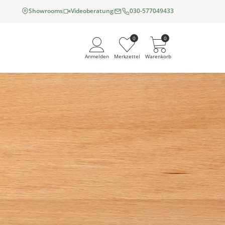
Showrooms
Videoberatung
030-577049433
0
0
Anmelden
Merkzettel
Warenkorb
Angemeldet bleiben
Passwort vergessen?
Neuer Kunde? Jetzt registrieren