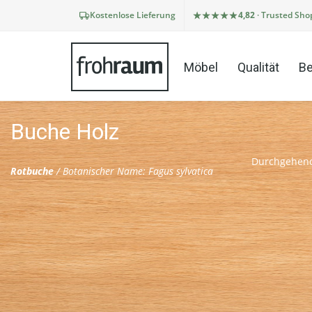
Kostenlose Lieferung
4,82
· Trusted Sho
Möbel
Qualität
Be
Buche Holz
Durchgehend
Rotbuche
/ Botanischer Name: Fagus sylvatica