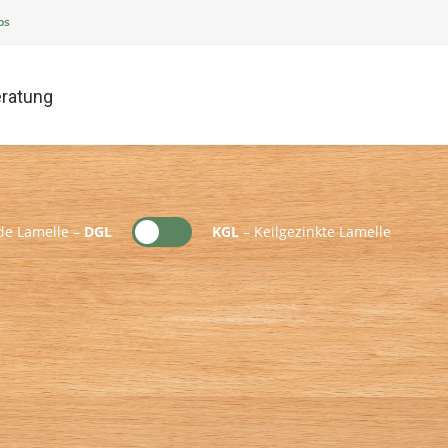
ps
ratung
e Lamelle –
DGL
KGL
– Keilgezinkte Lamelle