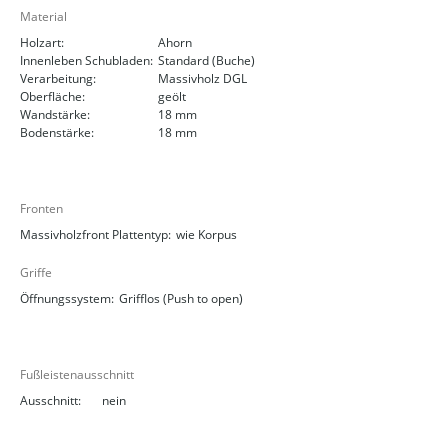
Material
Holzart:
Ahorn
Innenleben Schubladen:
Standard (Buche)
Verarbeitung:
Massivholz DGL
Oberfläche:
geölt
Wandstärke:
18 mm
Bodenstärke:
18 mm
Fronten
Massivholzfront Plattentyp:
wie Korpus
Griffe
Öffnungssystem:
Grifflos (Push to open)
Fußleistenausschnitt
Ausschnitt:
nein