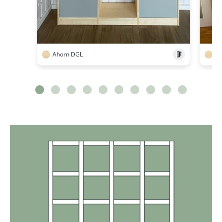
Ahorn DGL
Ah