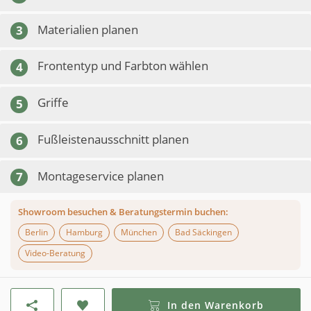
Materialien planen
3
Frontentyp und Farbton wählen
4
Griffe
5
Fußleistenausschnitt planen
6
Montageservice planen
7
Showroom besuchen & Beratungstermin buchen:
Berlin
Hamburg
München
Bad Säckingen
Video-Beratung
In den Warenkorb