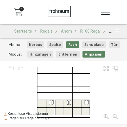
0
Startseite
Regale
Ahorn
R100 Regal
R100 - De
Korpus
Spalte
Fach
Schublade
Tür
Ebene:
Hinzufügen
Entfernen
Anpassen
Modus:
Kostenlose Visualisierung
Fragen zur Regalplanung?