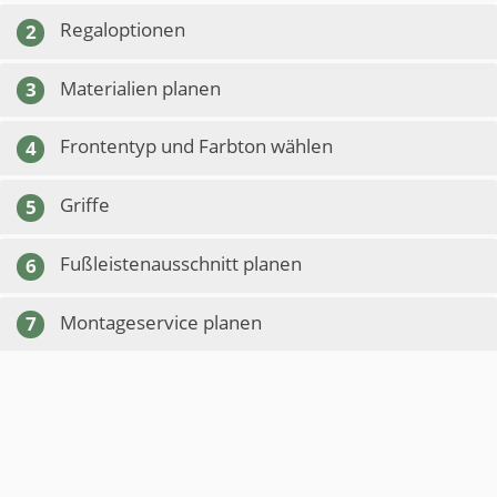
Regaloptionen
2
Materialien planen
3
Frontentyp und Farbton wählen
4
Griffe
5
Fußleistenausschnitt planen
6
Montageservice planen
7