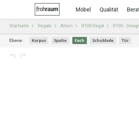
Möbel
Qualität
Bera
Startseite
Regale
Ahorn
R100 Regal
R100 - Desig
Korpus
Spalte
Fach
Schublade
Tür
Ebene: