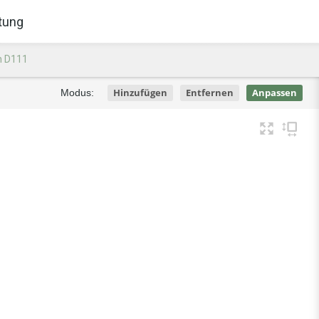
tung
n D111
Hinzufügen
Entfernen
Anpassen
Modus: