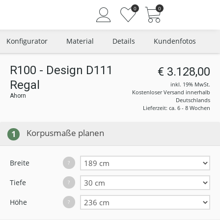
0
0
Konfigurator
Material
Details
Kundenfotos
R100 - Design D111
€ 3.128,00
Regal
Angemeldet bleiben
inkl. 19% MwSt.
Kostenloser Versand innerhalb
Ahorn
Passwort vergessen?
Deutschlands
Lieferzeit: ca. 6 - 8 Wochen
Neuer Kunde? Jetzt registrieren
Korpusmaße planen
1
Breite
?
Tiefe
?
Höhe
?