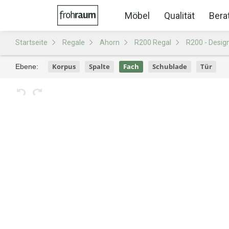
Möbel
Qualität
Bera
Startseite
Regale
Ahorn
R200 Regal
R200 - Desig
Korpus
Spalte
Fach
Schublade
Tür
Ebene: