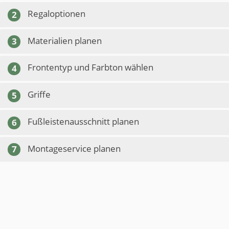
Regaloptionen
2
Materialien planen
3
Frontentyp und Farbton wählen
4
Griffe
5
Fußleistenausschnitt planen
6
Montageservice planen
7