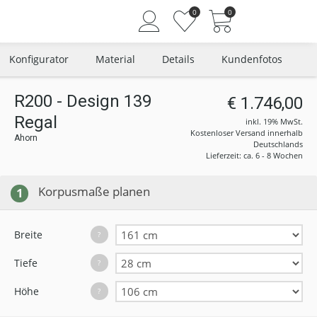
0
0
Konfigurator
Material
Details
Kundenfotos
R200 - Design 139
€ 1.746,00
Regal
Angemeldet bleiben
inkl. 19% MwSt.
Kostenloser Versand innerhalb
Ahorn
Passwort vergessen?
Deutschlands
Lieferzeit: ca. 6 - 8 Wochen
Neuer Kunde? Jetzt registrieren
Korpusmaße planen
1
Breite
?
Tiefe
?
Höhe
?