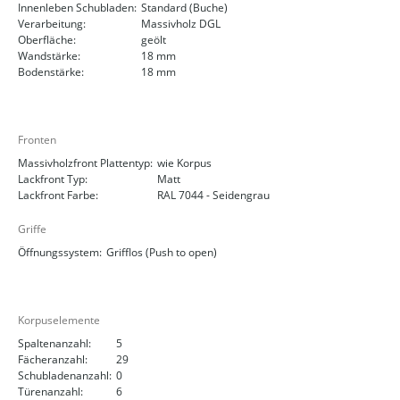
Innenleben Schubladen:
Standard (Buche)
Verarbeitung:
Massivholz DGL
Oberfläche:
geölt
Wandstärke:
18 mm
Bodenstärke:
18 mm
Fronten
Massivholzfront Plattentyp:
wie Korpus
Lackfront Typ:
Matt
Lackfront Farbe:
RAL 7044 - Seidengrau
Griffe
Öffnungssystem:
Grifflos (Push to open)
Korpuselemente
Spaltenanzahl:
5
Fächeranzahl:
29
Schubladenanzahl:
0
Türenanzahl:
6