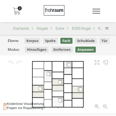
0
Startseite
Regale
Eiche
R300 Regal
R300 - Design 145
Korpus
Spalte
Fach
Schublade
Tür
Ebene:
Hinzufügen
Entfernen
Anpassen
Modus:
Kostenlose Visualisierung
Fragen zur Regalplanung?