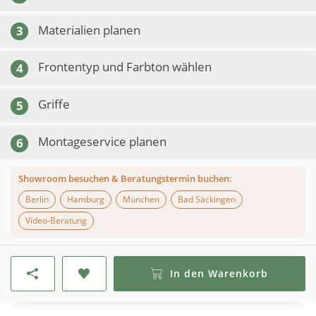
Materialien planen
3
Frontentyp und Farbton wählen
4
Griffe
5
Montageservice planen
6
Showroom besuchen & Beratungstermin buchen:
Berlin
Hamburg
München
Bad Säckingen
Video-Beratung
In den Warenkorb