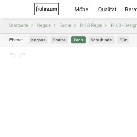
Möbel
Qualität
Bera
Startseite
Regale
Esche
R100 Regal
R100 - Desig
Korpus
Spalte
Fach
Schublade
Tür
Ebene: