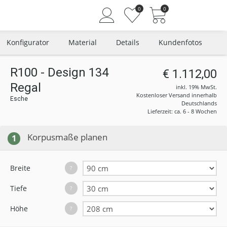
0
0
Konfigurator
Material
Details
Kundenfotos
R100 - Design 134
€ 1.112,00
Regal
Angemeldet bleiben
inkl. 19% MwSt.
Kostenloser Versand innerhalb
Esche
Passwort vergessen?
Deutschlands
Lieferzeit: ca. 6 - 8 Wochen
Neuer Kunde? Jetzt registrieren
Korpusmaße planen
1
Breite
?
Tiefe
?
Höhe
?