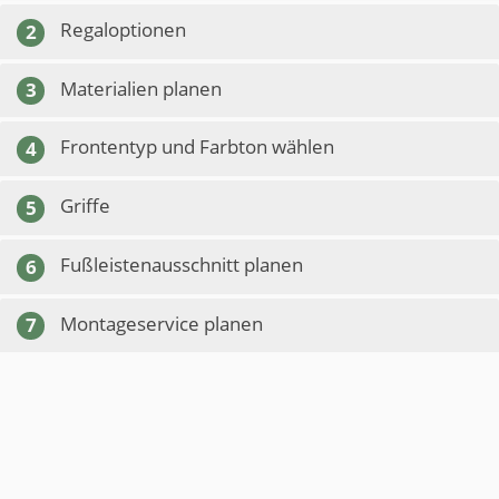
Regaloptionen
2
Materialien planen
3
Frontentyp und Farbton wählen
4
Griffe
5
Fußleistenausschnitt planen
6
Montageservice planen
7