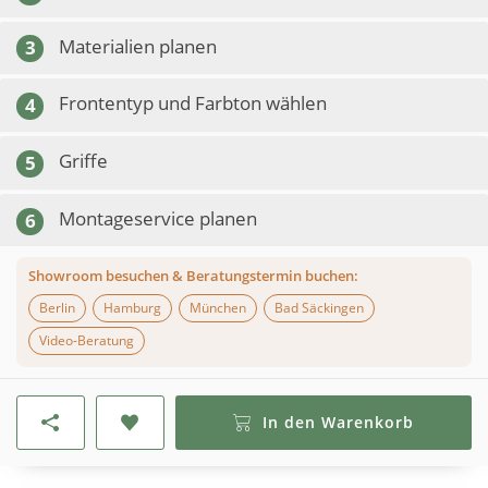
Materialien planen
3
Frontentyp und Farbton wählen
4
Griffe
5
Montageservice planen
6
Showroom besuchen & Beratungstermin buchen:
Berlin
Hamburg
München
Bad Säckingen
Video-Beratung
In den Warenkorb