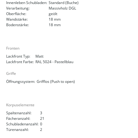
Innenleben Schubladen:
Standard (Buche)
Verarbeitung:
Massivholz DGL
Oberfläche:
geölt
Wandstärke:
18 mm
Bodenstärke:
18 mm
Fronten
Lackfront Typ:
Matt
Lackfront Farbe:
RAL 5024 - Pastellblau
Griffe
Öffnungssystem:
Grifflos (Push to open)
Korpuselemente
Spaltenanzahl:
3
Fächeranzahl:
21
Schubladenanzahl:
0
Türenanzahl:
2