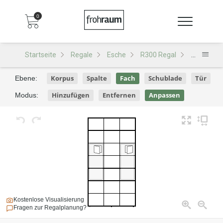
0
Startseite
Regale
Esche
R300 Regal
R300 - De
Korpus
Spalte
Fach
Schublade
Tür
Ebene:
Hinzufügen
Entfernen
Anpassen
Modus:
Kostenlose Visualisierung
Fragen zur Regalplanung?