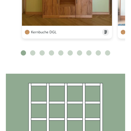
Kernbuche DGL
Ke