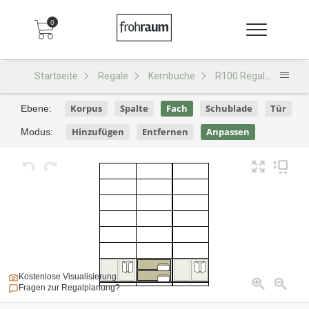
0
Startseite
Regale
Kernbuche
R100 Regal
R100 
Korpus
Spalte
Fach
Schublade
Tür
Ebene:
Hinzufügen
Entfernen
Anpassen
Modus:
Kostenlose Visualisierung
Fragen zur Regalplanung?