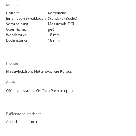
Material
Holzart:
Kernbuche
Innenleben Schubladen:
Standard (Buche)
Verarbeitung:
Massivholz DGL
Oberfläche:
geölt
Wandstärke:
18 mm
Bodenstärke:
18 mm
Fronten
Massivholzfront Plattentyp:
wie Korpus
Griffe
Öffnungssystem:
Grifflos (Push to open)
Fußleistenausschnitt
Ausschnitt:
nein