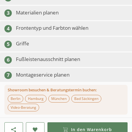
Materialien planen
3
Frontentyp und Farbton wählen
4
Griffe
5
Fußleistenausschnitt planen
6
Montageservice planen
7
Showroom besuchen & Beratungstermin buchen:
Berlin
Hamburg
München
Bad Säckingen
Video-Beratung
In den Warenkorb