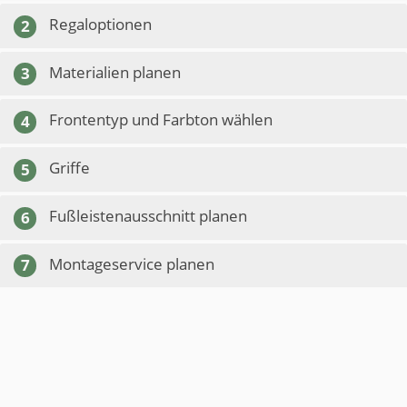
Regaloptionen
2
Materialien planen
3
Frontentyp und Farbton wählen
4
Griffe
5
Fußleistenausschnitt planen
6
Montageservice planen
7