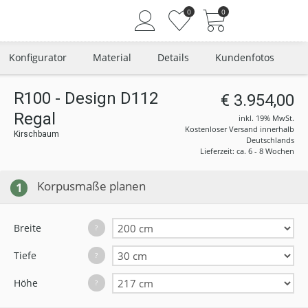
0
0
Konfigurator
Material
Details
Kundenfotos
R100 - Design D112
€ 3.954,00
Regal
Angemeldet bleiben
inkl. 19% MwSt.
Kostenloser Versand innerhalb
Kirschbaum
Passwort vergessen?
Deutschlands
Lieferzeit: ca. 6 - 8 Wochen
Neuer Kunde? Jetzt registrieren
Korpusmaße planen
1
Breite
?
Tiefe
?
Höhe
?