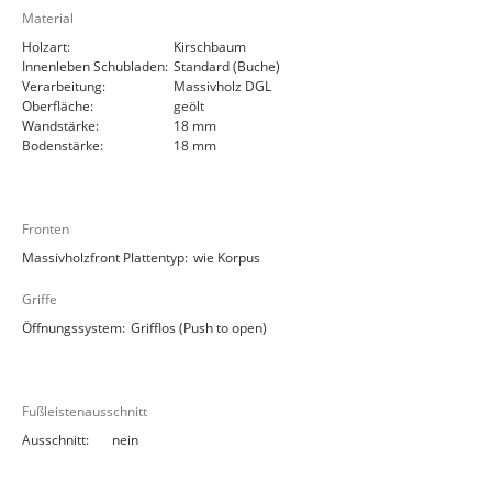
Material
Holzart:
Kirschbaum
Innenleben Schubladen:
Standard (Buche)
Verarbeitung:
Massivholz DGL
Oberfläche:
geölt
Wandstärke:
18 mm
Bodenstärke:
18 mm
Fronten
Massivholzfront Plattentyp:
wie Korpus
Griffe
Öffnungssystem:
Grifflos (Push to open)
Fußleistenausschnitt
Ausschnitt:
nein