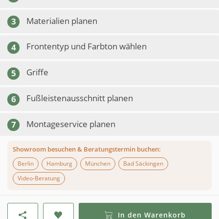
Materialien planen
3
Frontentyp und Farbton wählen
4
Griffe
5
Fußleistenausschnitt planen
6
Montageservice planen
7
Showroom besuchen & Beratungstermin buchen:
Berlin
Hamburg
München
Bad Säckingen
Video-Beratung
In den Warenkorb