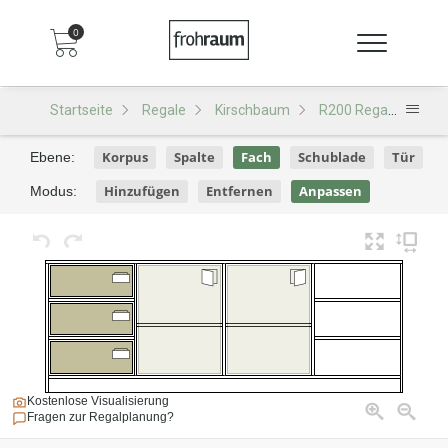
0
Startseite
Regale
Kirschbaum
R200 Regal
R200
Korpus
Spalte
Fach
Schublade
Tür
Ebene:
Hinzufügen
Entfernen
Anpassen
Modus:
Kostenlose Visualisierung
Fragen zur Regalplanung?