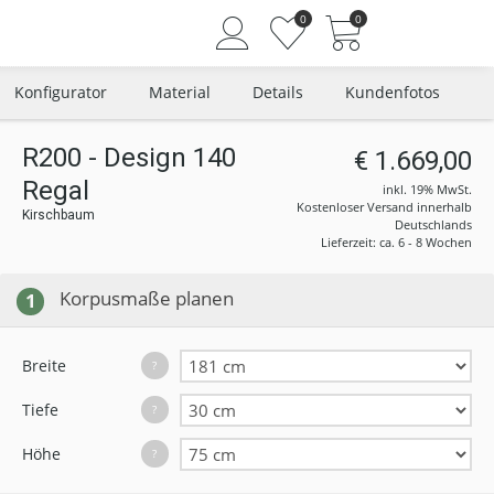
0
0
Konfigurator
Material
Details
Kundenfotos
R200 - Design 140
€ 1.669,00
Regal
Angemeldet bleiben
inkl. 19% MwSt.
Kostenloser Versand innerhalb
Kirschbaum
Passwort vergessen?
Deutschlands
Lieferzeit: ca. 6 - 8 Wochen
Neuer Kunde? Jetzt registrieren
Korpusmaße planen
1
Breite
?
Tiefe
?
Höhe
?