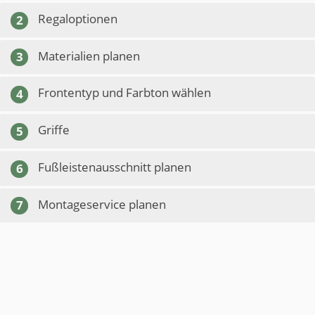
Regaloptionen
2
Materialien planen
3
Frontentyp und Farbton wählen
4
Griffe
5
Fußleistenausschnitt planen
6
Montageservice planen
7