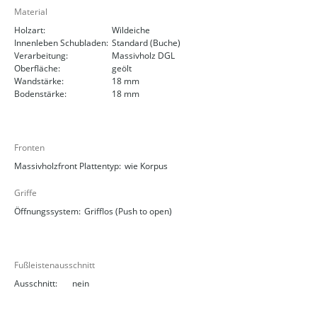
Material
Holzart:
Wildeiche
Innenleben Schubladen:
Standard (Buche)
Verarbeitung:
Massivholz DGL
Oberfläche:
geölt
Wandstärke:
18 mm
Bodenstärke:
18 mm
Fronten
Massivholzfront Plattentyp:
wie Korpus
Griffe
Öffnungssystem:
Grifflos (Push to open)
Fußleistenausschnitt
Ausschnitt:
nein