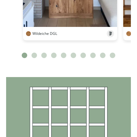
Wildeiche DGL
Wi