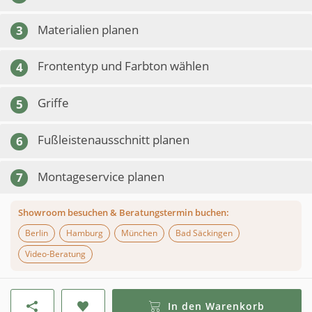
Materialien planen
3
Frontentyp und Farbton wählen
4
Griffe
5
Fußleistenausschnitt planen
6
Montageservice planen
7
Showroom besuchen & Beratungstermin buchen:
Berlin
Hamburg
München
Bad Säckingen
Video-Beratung
In den Warenkorb