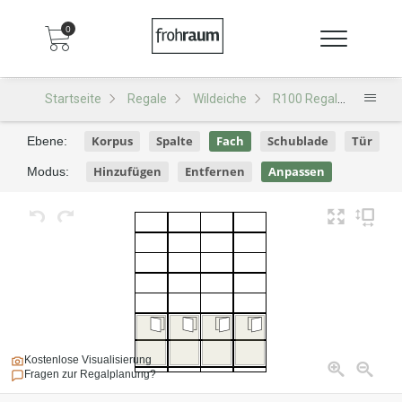
0
Startseite
Regale
Wildeiche
R100 Regal
R100 -
Korpus
Spalte
Fach
Schublade
Tür
Ebene:
Hinzufügen
Entfernen
Anpassen
Modus:
Kostenlose Visualisierung
Fragen zur Regalplanung?