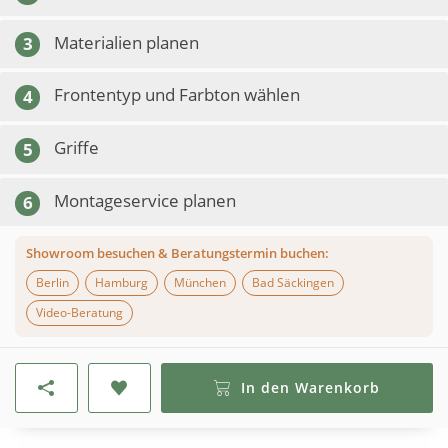
Materialien planen
3
Frontentyp und Farbton wählen
4
Griffe
5
Montageservice planen
6
Showroom besuchen & Beratungstermin buchen:
Berlin
Hamburg
München
Bad Säckingen
Video-Beratung
In den Warenkorb