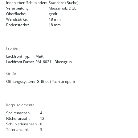
Innenleben Schubladen:
Standard (Buche)
Verarbeitung:
Massivholz DGL
Oberfläche:
geölt
Wandstärke:
18 mm
Bodenstärke:
18 mm
Fronten
Lackfront Typ:
Matt
Lackfront Farbe:
RAL 6021 - Blassgrün
Griffe
Öffnungssystem:
Grifflos (Push to open)
Korpuselemente
Spaltenanzahl:
4
Fächeranzahl:
12
Schubladenanzahl:
0
Türenanzahl:
3