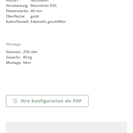
Holzart:
Nussbaum
Verarbeitung:
Massivholz DGL
Plattenstärke:
40 mm
Oberfläche:
geölt
Kufen/Gestell:
Edelstahl, geschliffen
Montage
Volumen:
250 cdm
Gewicht:
80 kg
Montage:
Nein
Ihre Konfiguration als PDF