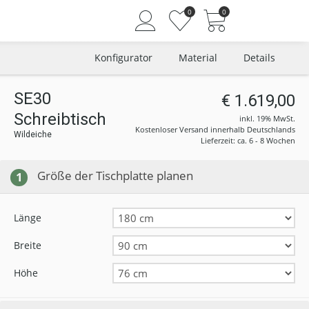
0
0
Konfigurator
Material
Details
SE30
€ 1.619,00
Schreibtisch
Angemeldet bleiben
inkl. 19% MwSt.
Kostenloser Versand innerhalb Deutschlands
Wildeiche
Passwort vergessen?
Lieferzeit: ca. 6 - 8 Wochen
Neuer Kunde? Jetzt registrieren
Größe der Tischplatte planen
1
Länge
Breite
Höhe