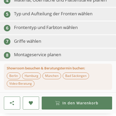
4
Typ und Aufteilung der Fronten wählen
5
Frontentyp und Farbton wählen
6
Griffe wählen
7
Montageservice planen
8
Showroom besuchen & Beratungstermin buchen:
Berlin
Hamburg
München
Bad Säckingen
Video-Beratung
In den Warenkorb