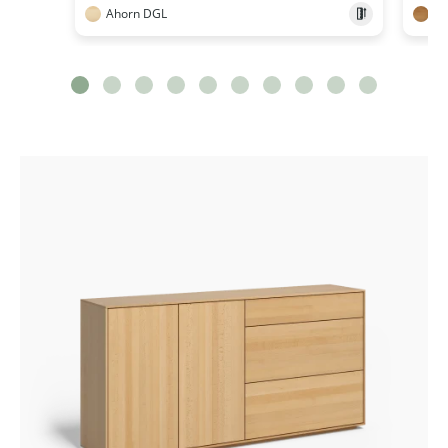
Ahorn DGL
Ei