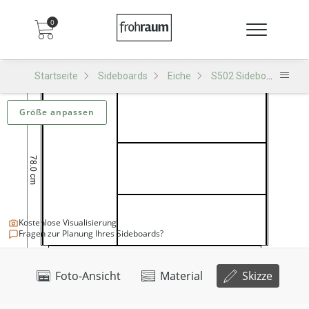
0
Startseite
Sideboards
Eiche
S502 Sideboard
Größe anpassen
Kostenlose Visualisierung
Fragen zur Planung Ihres Sideboards?
Foto-Ansicht
Material
Skizze