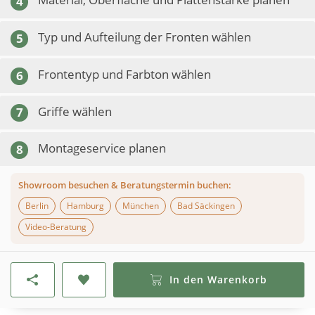
4
Typ und Aufteilung der Fronten wählen
5
Frontentyp und Farbton wählen
6
Griffe wählen
7
Montageservice planen
8
Showroom besuchen & Beratungstermin buchen:
Berlin
Hamburg
München
Bad Säckingen
Video-Beratung
In den Warenkorb