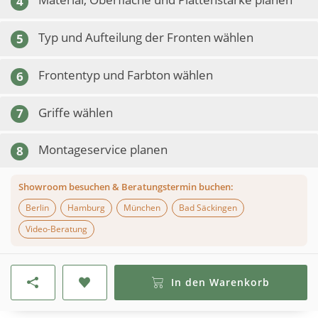
4
Typ und Aufteilung der Fronten wählen
5
Frontentyp und Farbton wählen
6
Griffe wählen
7
Montageservice planen
8
Showroom besuchen & Beratungstermin buchen:
Berlin
Hamburg
München
Bad Säckingen
Video-Beratung
In den Warenkorb