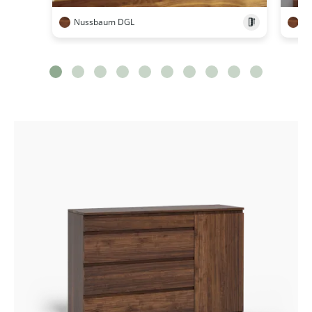
Nussbaum DGL
N