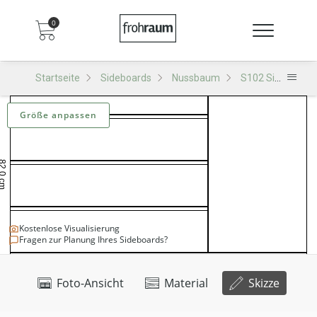
0
Startseite
Sideboards
Nussbaum
S102 Sideboard
Größe anpassen
Kostenlose Visualisierung
Fragen zur Planung Ihres Sideboards?
Foto-Ansicht
Material
Skizze