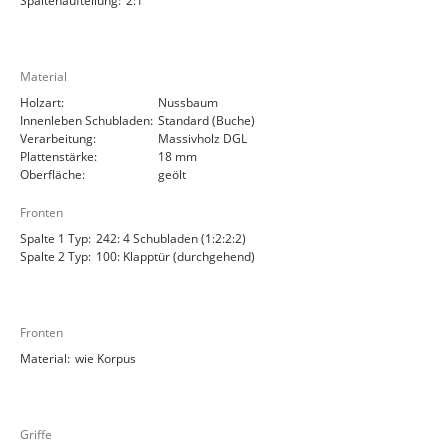
Spaltenaufteilung:
2:1
Material
Holzart:
Nussbaum
Innenleben Schubladen:
Standard (Buche)
Verarbeitung:
Massivholz DGL
Plattenstärke:
18 mm
Oberfläche:
geölt
Fronten
Spalte 1 Typ:
242: 4 Schubladen (1:2:2:2)
Spalte 2 Typ:
100: Klapptür (durchgehend)
Fronten
Material:
wie Korpus
Griffe